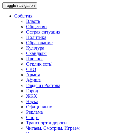
Toggle navigation
События
Власть
Общество
Острая ситуация
Политика
Образование
Культура
Скандалы
Прогноз
Отклик есть!
СВО
Армия
Афиша
Глядя из Ростова
Город
ЖКХ
Наука
Официально
Реклама
Спорт
Транспорт и дороги
Читаем. Смотрим. Играем