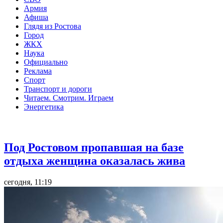
Армия
Афиша
Глядя из Ростова
Город
ЖКХ
Наука
Официально
Реклама
Спорт
Транспорт и дороги
Читаем. Смотрим. Играем
Энергетика
Общество
Под Ростовом пропавшая на базе
отдыха женщина оказалась жива
сегодня, 11:19