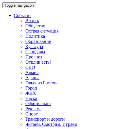
Toggle navigation
События
Власть
Общество
Острая ситуация
Политика
Образование
Культура
Скандалы
Прогноз
Отклик есть!
СВО
Армия
Афиша
Глядя из Ростова
Город
ЖКХ
Наука
Официально
Реклама
Спорт
Транспорт и дороги
Читаем. Смотрим. Играем