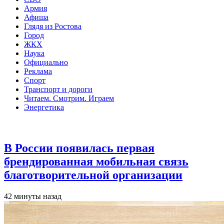
Армия
Афиша
Глядя из Ростова
Город
ЖКХ
Наука
Официально
Реклама
Спорт
Транспорт и дороги
Читаем. Смотрим. Играем
Энергетика
Общество
В России появилась первая
брендированная мобильная связь
благотворительной организации
42 минуты назад