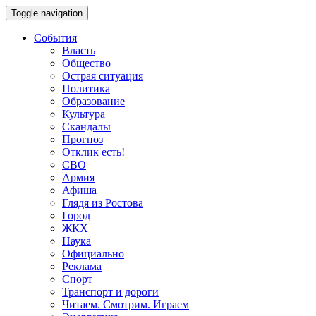
Toggle navigation
События
Власть
Общество
Острая ситуация
Политика
Образование
Культура
Скандалы
Прогноз
Отклик есть!
СВО
Армия
Афиша
Глядя из Ростова
Город
ЖКХ
Наука
Официально
Реклама
Спорт
Транспорт и дороги
Читаем. Смотрим. Играем