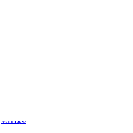
 время шторма