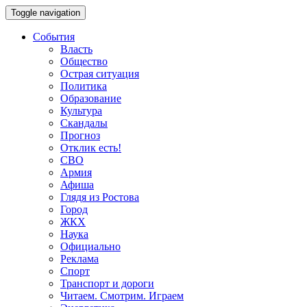
Toggle navigation
События
Власть
Общество
Острая ситуация
Политика
Образование
Культура
Скандалы
Прогноз
Отклик есть!
СВО
Армия
Афиша
Глядя из Ростова
Город
ЖКХ
Наука
Официально
Реклама
Спорт
Транспорт и дороги
Читаем. Смотрим. Играем