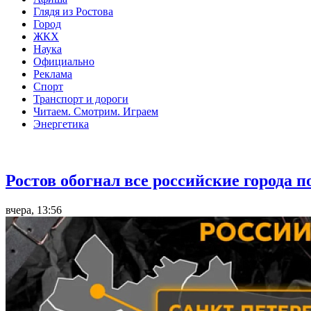
Глядя из Ростова
Город
ЖКХ
Наука
Официально
Реклама
Спорт
Транспорт и дороги
Читаем. Смотрим. Играем
Энергетика
Общество
Ростов обогнал все российские города 
вчера, 13:56