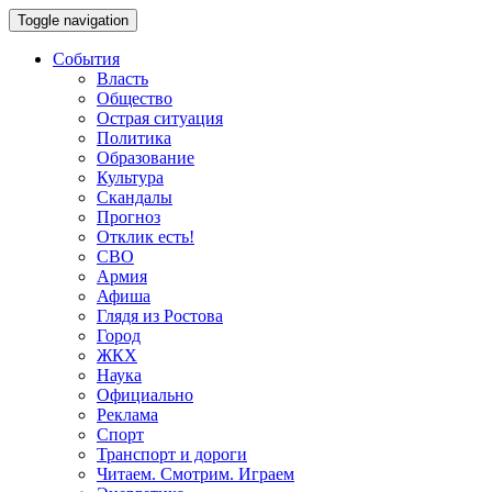
Toggle navigation
События
Власть
Общество
Острая ситуация
Политика
Образование
Культура
Скандалы
Прогноз
Отклик есть!
СВО
Армия
Афиша
Глядя из Ростова
Город
ЖКХ
Наука
Официально
Реклама
Спорт
Транспорт и дороги
Читаем. Смотрим. Играем