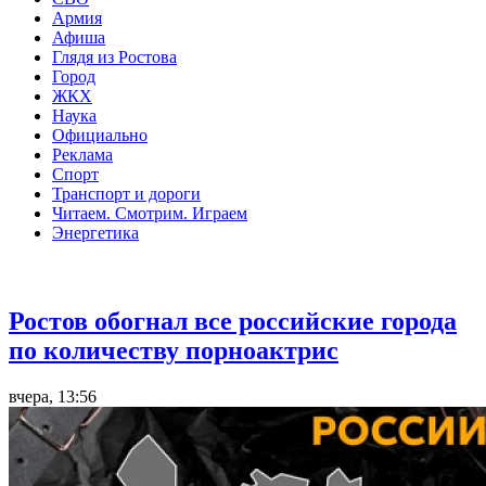
Армия
Афиша
Глядя из Ростова
Город
ЖКХ
Наука
Официально
Реклама
Спорт
Транспорт и дороги
Читаем. Смотрим. Играем
Энергетика
Общество
Ростов обогнал все российские города
по количеству порноактрис
вчера, 13:56