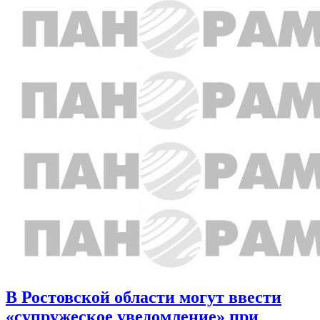
В Ростовской области могут ввести
«супружеское уведомление» при