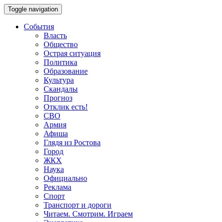
Toggle navigation
События
Власть
Общество
Острая ситуация
Политика
Образование
Культура
Скандалы
Прогноз
Отклик есть!
СВО
Армия
Афиша
Глядя из Ростова
Город
ЖКХ
Наука
Официально
Реклама
Спорт
Транспорт и дороги
Читаем. Смотрим. Играем