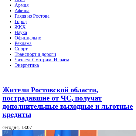
Армия
Афиша
Глядя из Ростова
Город
ЖКХ
Наука
Официально
Реклама
Спорт
Транспорт и дороги
Читаем. Смотрим. Играем
Энергетика
Общество
Жители Ростовской области,
пострадавшие от ЧС, получат
дополнительные выходные и льготные
кредиты
сегодня, 13:07