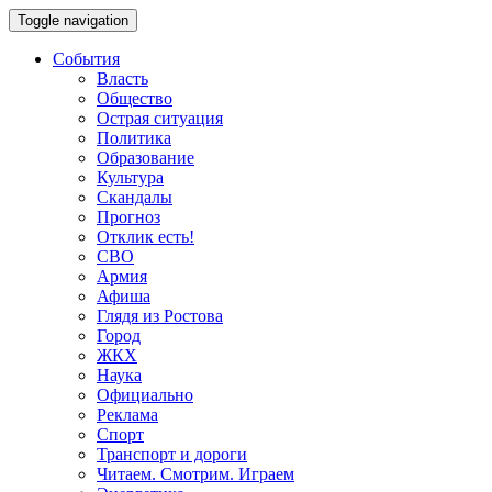
Toggle navigation
События
Власть
Общество
Острая ситуация
Политика
Образование
Культура
Скандалы
Прогноз
Отклик есть!
СВО
Армия
Афиша
Глядя из Ростова
Город
ЖКХ
Наука
Официально
Реклама
Спорт
Транспорт и дороги
Читаем. Смотрим. Играем