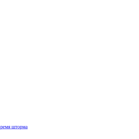
 время шторма