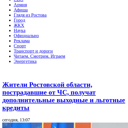
Армия
Афиша
Глядя из Ростова
Город
ЖКХ
Наука
Официально
Реклама
Спорт
Транспорт и дороги
Читаем. Смотрим. Играем
Энергетика
Общество
Жители Ростовской области,
пострадавшие от ЧС, получат
дополнительные выходные и льготные
кредиты
сегодня, 13:07