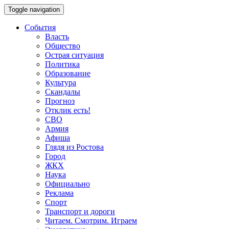
Toggle navigation
События
Власть
Общество
Острая ситуация
Политика
Образование
Культура
Скандалы
Прогноз
Отклик есть!
СВО
Армия
Афиша
Глядя из Ростова
Город
ЖКХ
Наука
Официально
Реклама
Спорт
Транспорт и дороги
Читаем. Смотрим. Играем