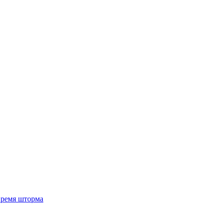
 время шторма