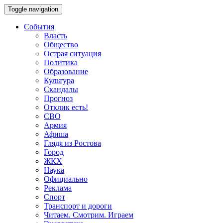
Toggle navigation
События
Власть
Общество
Острая ситуация
Политика
Образование
Культура
Скандалы
Прогноз
Отклик есть!
СВО
Армия
Афиша
Глядя из Ростова
Город
ЖКХ
Наука
Официально
Реклама
Спорт
Транспорт и дороги
Читаем. Смотрим. Играем