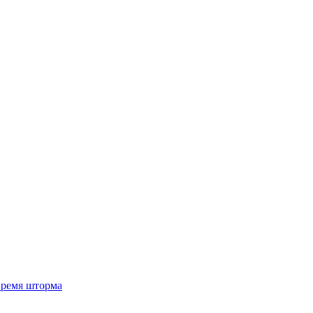
 время шторма