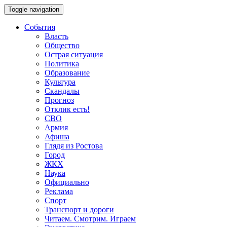
Toggle navigation
События
Власть
Общество
Острая ситуация
Политика
Образование
Культура
Скандалы
Прогноз
Отклик есть!
СВО
Армия
Афиша
Глядя из Ростова
Город
ЖКХ
Наука
Официально
Реклама
Спорт
Транспорт и дороги
Читаем. Смотрим. Играем