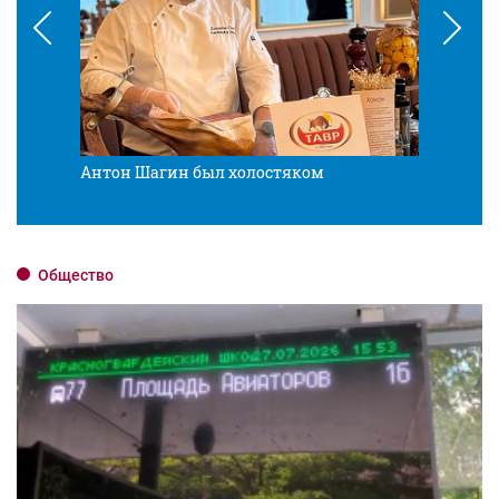
Антон Шагин был холостяком
Разв
Общество