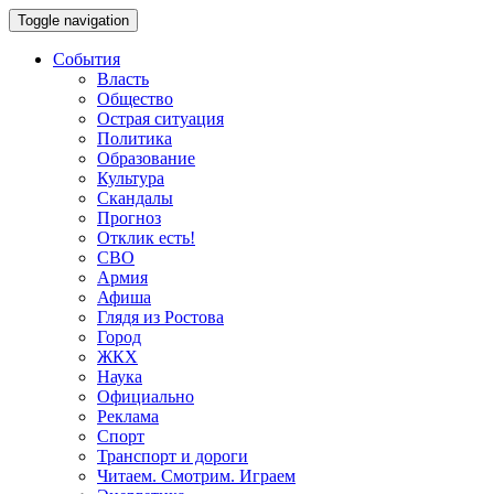
Toggle navigation
События
Власть
Общество
Острая ситуация
Политика
Образование
Культура
Скандалы
Прогноз
Отклик есть!
СВО
Армия
Афиша
Глядя из Ростова
Город
ЖКХ
Наука
Официально
Реклама
Спорт
Транспорт и дороги
Читаем. Смотрим. Играем