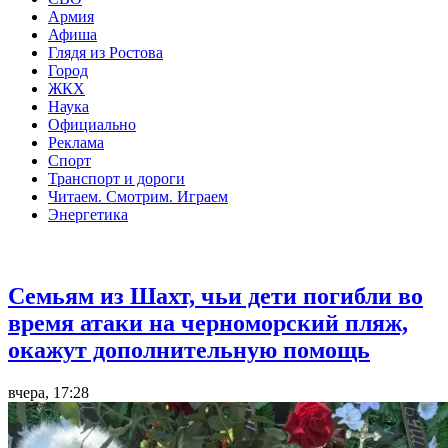
Армия
Афиша
Глядя из Ростова
Город
ЖКХ
Наука
Официально
Реклама
Спорт
Транспорт и дороги
Читаем. Смотрим. Играем
Энергетика
Общество
Семьям из Шахт, чьи дети погибли во
время атаки на черноморский пляж,
окажут дополнительную помощь
вчера, 17:28