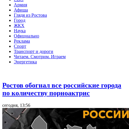
Армия
Афиша
Глядя из Ростова
Город
ЖКХ
Наука
Официально
Реклама
Спорт
Транспорт и дороги
Читаем. Смотрим. Играем
Энергетика
Общество
Ростов обогнал все российские города
по количеству порноактрис
сегодня, 13:56