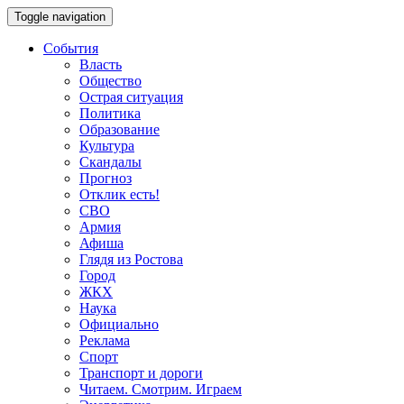
Toggle navigation
События
Власть
Общество
Острая ситуация
Политика
Образование
Культура
Скандалы
Прогноз
Отклик есть!
СВО
Армия
Афиша
Глядя из Ростова
Город
ЖКХ
Наука
Официально
Реклама
Спорт
Транспорт и дороги
Читаем. Смотрим. Играем