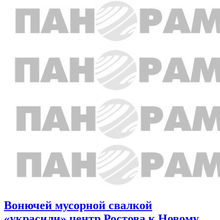
Вонючей мусорной свалкой
«украсили» центр Ростова к Новому