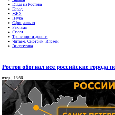
Глядя из Ростова
Город
ЖКХ
Наука
Официально
Реклама
Спорт
Транспорт и дороги
Читаем. Смотрим. Играем
Энергетика
Общество
Ростов обогнал все российские города 
вчера, 13:56