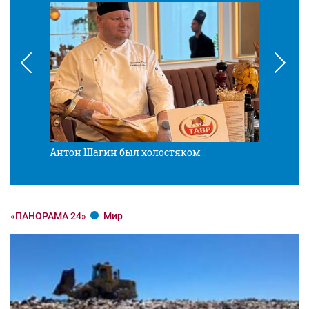
Антон Шагин был холостяком
Разв
«ПАНОРАМА 24»
Мир