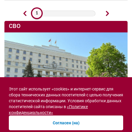
1
СВО
Этот сайт использует «cookies» и интернет-сервис для
сбора технических данных посетителей с целью получения
статистической информации. Условия обработки данных
посетителей сайта описаны в
«Политике
конфиденциальности»
Семьи героев СВО с временной регистрацией
Согласен (на)
в Ростовской области смогут получить