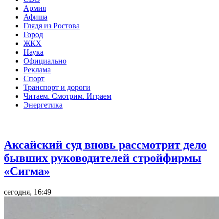
Армия
Афиша
Глядя из Ростова
Город
ЖКХ
Наука
Официально
Реклама
Спорт
Транспорт и дороги
Читаем. Смотрим. Играем
Энергетика
Общество
Аксайский суд вновь рассмотрит дело
бывших руководителей стройфирмы
«Сигма»
сегодня, 16:49