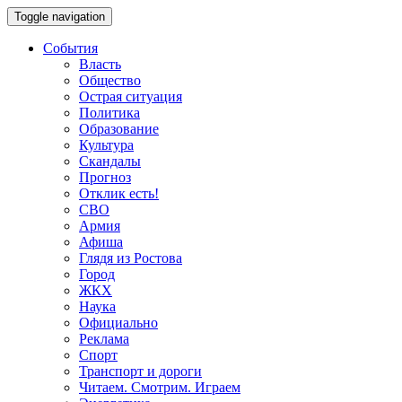
Toggle navigation
События
Власть
Общество
Острая ситуация
Политика
Образование
Культура
Скандалы
Прогноз
Отклик есть!
СВО
Армия
Афиша
Глядя из Ростова
Город
ЖКХ
Наука
Официально
Реклама
Спорт
Транспорт и дороги
Читаем. Смотрим. Играем