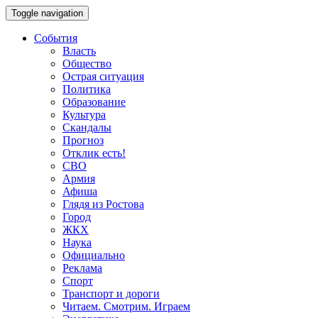
Toggle navigation
События
Власть
Общество
Острая ситуация
Политика
Образование
Культура
Скандалы
Прогноз
Отклик есть!
СВО
Армия
Афиша
Глядя из Ростова
Город
ЖКХ
Наука
Официально
Реклама
Спорт
Транспорт и дороги
Читаем. Смотрим. Играем