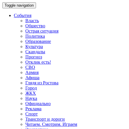
Toggle navigation
События
Власть
Общество
Острая ситуация
Политика
Образование
Культура
Скандалы
Прогноз
Отклик есть!
СВО
Армия
Афиша
Глядя из Ростова
Город
ЖКХ
Наука
Официально
Реклама
Спорт
Транспорт и дороги
Читаем. Смотрим. Играем