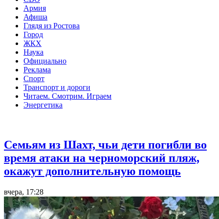
Армия
Афиша
Глядя из Ростова
Город
ЖКХ
Наука
Официально
Реклама
Спорт
Транспорт и дороги
Читаем. Смотрим. Играем
Энергетика
Общество
Семьям из Шахт, чьи дети погибли во
время атаки на черноморский пляж,
окажут дополнительную помощь
вчера, 17:28