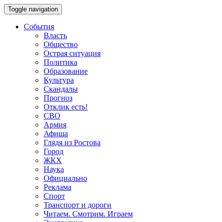
Toggle navigation
События
Власть
Общество
Острая ситуация
Политика
Образование
Культура
Скандалы
Прогноз
Отклик есть!
СВО
Армия
Афиша
Глядя из Ростова
Город
ЖКХ
Наука
Официально
Реклама
Спорт
Транспорт и дороги
Читаем. Смотрим. Играем