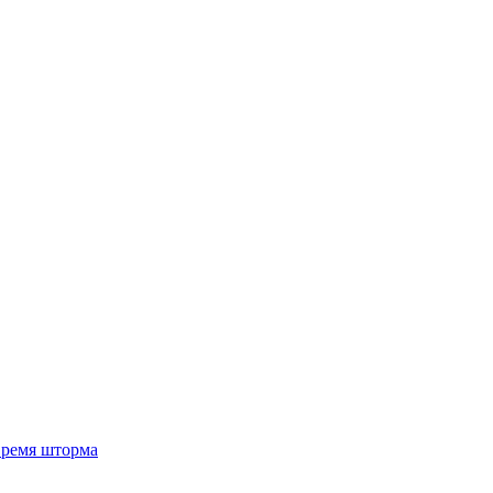
 время шторма