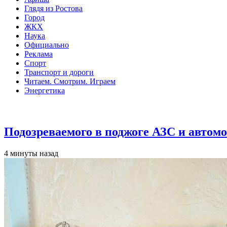
Глядя из Ростова
Город
ЖКХ
Наука
Официально
Реклама
Спорт
Транспорт и дороги
Читаем. Смотрим. Играем
Энергетика
Общество
Подозреваемого в поджоге АЗС и автомо
4 минуты назад