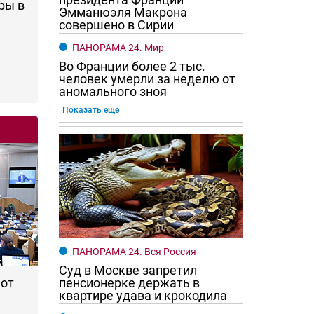
ры в
Эмманюэля Макрона
совершено в Сирии
ПАНОРАМА 24. Мир
Во Франции более 2 тыс.
человек умерли за неделю от
аномального зноя
Показать ещё
го хотят женщины?
Ростовчане смотрите в оба
ПАНОРАМА 24. Вся Россия
Суд в Москве запретил
 от
пенсионерке держать в
квартире удава и крокодила