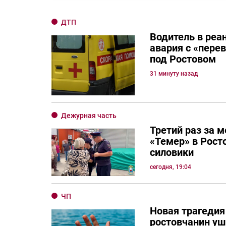
ДТП
Водитель в реа
авария с «пере
под Ростовом
31 минуту назад
Дежурная часть
Третий раз за 
«Темер» в Рост
силовики
сегодня, 19:04
ЧП
Новая трагедия
ростовчанин уш