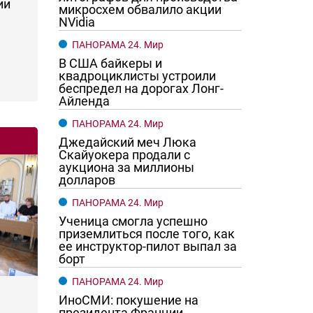
ии
микросхем обвалило акции
NVidia
ПАНОРАМА 24. Мир
В США байкеры и
квадроциклисты устроили
беспредел на дорогах Лонг-
Айленда
ПАНОРАМА 24. Мир
Джедайский меч Люка
Скайуокера продали с
аукциона за миллионы
долларов
ПАНОРАМА 24. Мир
Ученица смогла успешно
приземлиться после того, как
ее инструктор-пилот выпал за
борт
ПАНОРАМА 24. Мир
ИноСМИ: покушение на
президента Франции