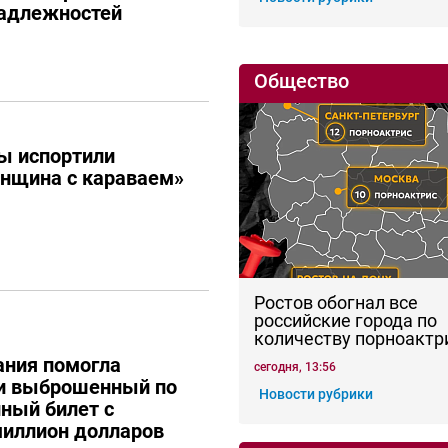
адлежностей
Общество
ы испортили
енщина с караваем»
Ростов обогнал все
российские города по
количеству порноактр
ания помогла
сегодня, 13:56
ти выброшенный по
Новости рубрики
ный билет с
иллион долларов