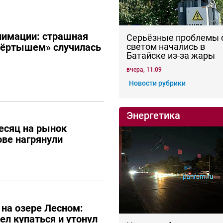
нимации: страшная
Серьёзные проблемы 
вёртышем» случилась
светом начались в
Батайске из-за жары
вчера, 11:09
Новости рубрики
Энергетика
месяц на рынок
ове нагрянули
 на озере Лесном:
ел купаться и утонул