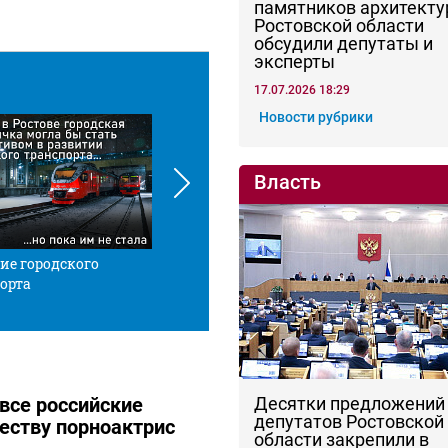
памятников архитекту
Ростовской области
обсудили депутаты и
эксперты
17.07.2026 18:29
Новости рубрики
Власть
ие городского
Красной нитью
Че
орта
Десятки предложений
 все российские
депутатов Ростовской
честву порноактрис
области закрепили в