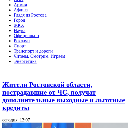
Армия
Афиша
Глядя из Ростова
Город
ЖКХ
Наука
Официально
Реклама
Спорт
Транспорт и дороги
Читаем. Смотрим. Играем
Энергетика
Общество
Жители Ростовской области,
пострадавшие от ЧС, получат
дополнительные выходные и льготные
кредиты
сегодня, 13:07