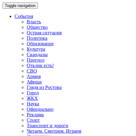
Toggle navigation
События
Власть
Общество
Острая ситуация
Политика
Образование
Культура
Скандалы
Прогноз
Отклик есть!
СВО
Армия
Афиша
Глядя из Ростова
Город
ЖКХ
Наука
Официально
Реклама
Спорт
Транспорт и дороги
Читаем. Смотрим. Играем