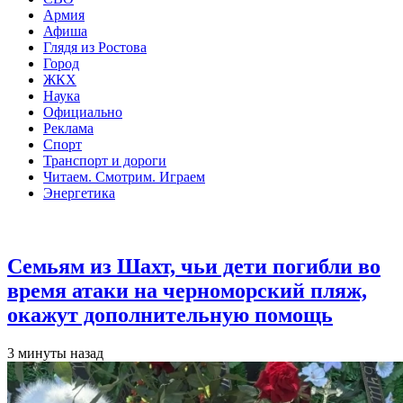
Армия
Афиша
Глядя из Ростова
Город
ЖКХ
Наука
Официально
Реклама
Спорт
Транспорт и дороги
Читаем. Смотрим. Играем
Энергетика
Общество
Семьям из Шахт, чьи дети погибли во
время атаки на черноморский пляж,
окажут дополнительную помощь
3 минуты назад