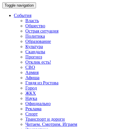
Toggle navigation
События
Власть
Общество
Острая ситуация
Политика
Образование
Культура
Скандалы
Прогноз
Отклик есть!
СВО
Армия
Афиша
Глядя из Ростова
Город
ЖКХ
Наука
Официально
Реклама
Спорт
Транспорт и дороги
Читаем. Смотрим. Играем