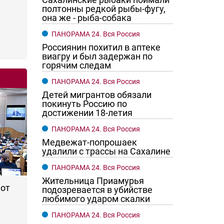
полтонны редкой рыбы-фугу,
она же - рыба-собака
ПАНОРАМА 24. Вся Россия
Россиянин похитил в аптеке
виагру и был задержан по
горячим следам
ПАНОРАМА 24. Вся Россия
Детей мигрантов обязали
го хотят женщины?
Ростовчане смотрите в оба
покинуть Россию по
достижении 18-летия
ПАНОРАМА 24. Вся Россия
Медвежат-попрошаек
удалили с трассы на Сахалине
ПАНОРАМА 24. Вся Россия
Жительница Приамурья
 от
подозревается в убийстве
любимого ударом скалки
ПАНОРАМА 24. Вся Россия