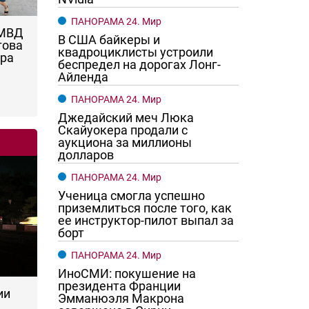
ПАНОРАМА 24. Мир
 МВД
В США байкеры и
това
квадроциклисты устроили
ара
беспредел на дорогах Лонг-
Айленда
ПАНОРАМА 24. Мир
Джедайский меч Люка
Скайуокера продали с
аукциона за миллионы
долларов
ПАНОРАМА 24. Мир
Ученица смогла успешно
приземлиться после того, как
ее инструктор-пилот выпал за
борт
ПАНОРАМА 24. Мир
ИноСМИ: покушение на
президента Франции
ии
Эмманюэля Макрона