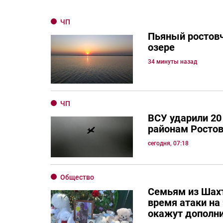
ЧП
Пьяный ростовч
озере
34 минуты назад
ЧП
ВСУ ударили 20
районам Ростов
сегодня, 07:18
Общество
Семьям из Шахт
время атаки на
окажут дополн