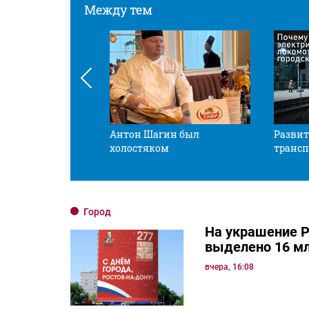
Между тем
 смотрите в оба
Антон Шагин был
Развит
холостяком
трансп
Город
На украшение Р
выделено 16 мл
вчера, 16:08