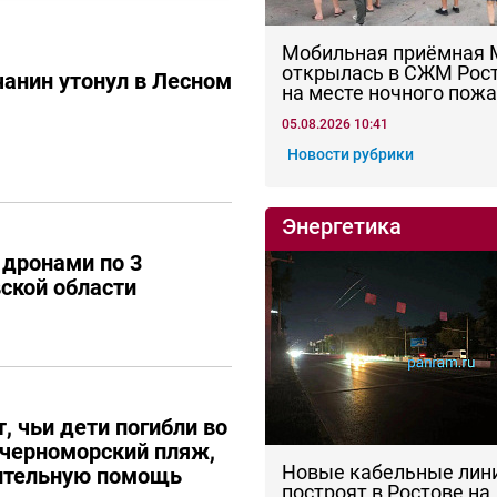
Мобильная приёмная
открылась в СЖМ Рос
анин утонул в Лесном
на месте ночного пож
05.08.2026 10:41
Новости рубрики
Энергетика
 дронами по 3
ской области
, чьи дети погибли во
 черноморский пляж,
Новые кабельные лин
ительную помощь
построят в Ростове на