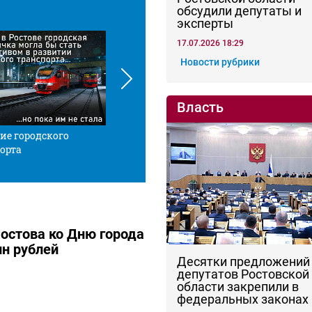
обсудили депутаты и
эксперты
17.07.2026 18:29
Новости рубрики
Власть
ие городского
Красной нитью
Че
орта
остова ко Дню города
н рублей
Десятки предложений
депутатов Ростовской
области закрепили в
федеральных законах