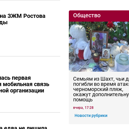
Общество
 на ЗЖМ Ростова
оды
лась первая
Семьям из Шахт, чьи 
 мобильная связь
погибли во время атак
черноморский пляж,
ной организации
окажут дополнительн
помощь
вчера, 17:28
Новости рубрики
а едва не лишила