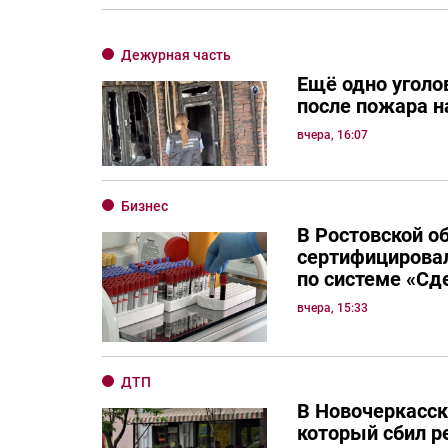
Дежурная часть
Ещё одно уголо
после пожара н
вчера, 16:07
Бизнес
В Ростовской о
сертифицировал
по системе «Сд
вчера, 15:33
ДТП
В Новочеркасск
который сбил р