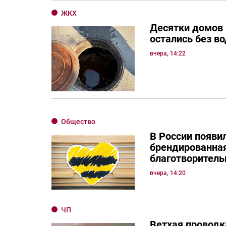
ЖКХ
Десятки домов
остались без в
вчера, 14:22
Общество
В России появи
брендированная
благотворитель
вчера, 14:20
ЧП
Ветхая проводк