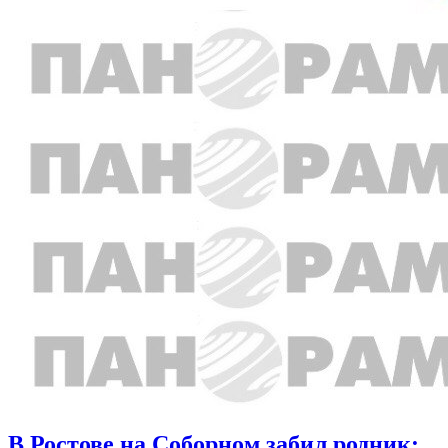
В Ростове на Соборном забил родник: