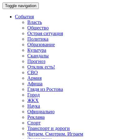
Toggle navigation
События
Власть
Общество
Острая ситуация
Политика
Образование
Культура
Скандалы
Прогноз
Отклик есть!
СВО
Армия
Афиша
Глядя из Ростова
Город
ЖКХ
Наука
Официально
Реклама
Спорт
Транспорт и дороги
Читаем. Смотрим. Играем