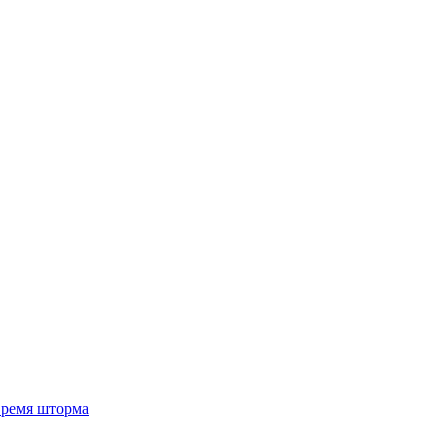
 время шторма