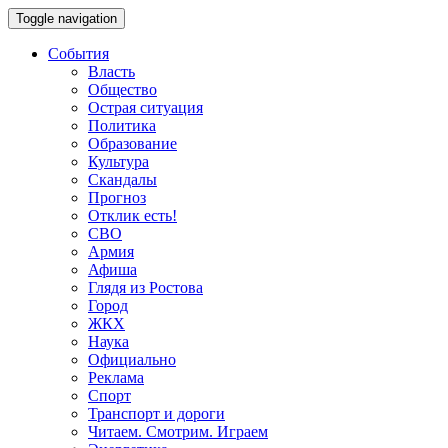
Toggle navigation
События
Власть
Общество
Острая ситуация
Политика
Образование
Культура
Скандалы
Прогноз
Отклик есть!
СВО
Армия
Афиша
Глядя из Ростова
Город
ЖКХ
Наука
Официально
Реклама
Спорт
Транспорт и дороги
Читаем. Смотрим. Играем