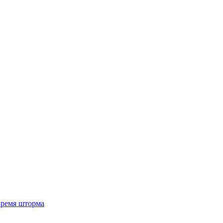
 время шторма