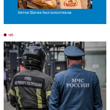
Антон Шагин был холостяком
Разв
ЧП