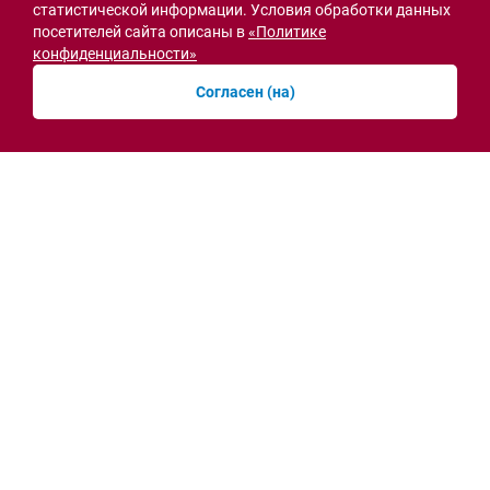
статистической информации. Условия обработки данных
посетителей сайта описаны в
«Политике
конфиденциальности»
Согласен (на)
Семьи героев СВО с временной регистрацией
в Ростовской области смогут получить
земельный участок
30.07.2026 13:05
Новости рубрики
Острая ситуация