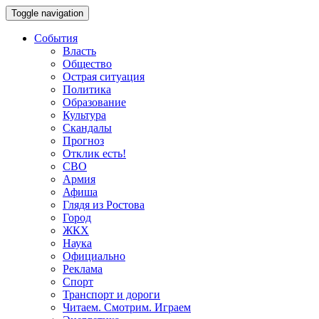
Toggle navigation
События
Власть
Общество
Острая ситуация
Политика
Образование
Культура
Скандалы
Прогноз
Отклик есть!
СВО
Армия
Афиша
Глядя из Ростова
Город
ЖКХ
Наука
Официально
Реклама
Спорт
Транспорт и дороги
Читаем. Смотрим. Играем