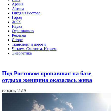
Армия
Афиша
Глядя из Ростова
Город
ЖКХ
Наука
Официально
Реклама
Спорт
Транспорт и дороги
Читаем. Смотрим. Играем
Энергетика
Общество
Под Ростовом пропавшая на базе
отдыха женщина оказалась жива
сегодня, 11:19