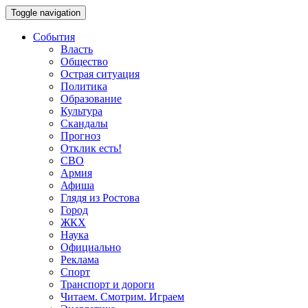
Toggle navigation
События
Власть
Общество
Острая ситуация
Политика
Образование
Культура
Скандалы
Прогноз
Отклик есть!
СВО
Армия
Афиша
Глядя из Ростова
Город
ЖКХ
Наука
Официально
Реклама
Спорт
Транспорт и дороги
Читаем. Смотрим. Играем