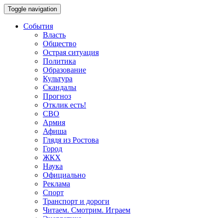
Toggle navigation
События
Власть
Общество
Острая ситуация
Политика
Образование
Культура
Скандалы
Прогноз
Отклик есть!
СВО
Армия
Афиша
Глядя из Ростова
Город
ЖКХ
Наука
Официально
Реклама
Спорт
Транспорт и дороги
Читаем. Смотрим. Играем