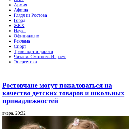
Армия
Афиша
Глядя из Ростова
Город
ЖКХ
Наука
Официально
Реклама
Спорт
Транспорт и дороги
Читаем. Смотрим. Играем
Энергетика
Общество
Ростовчане могут пожаловаться на
качество детских товаров и школьных
принадлежностей
вчера, 20:32