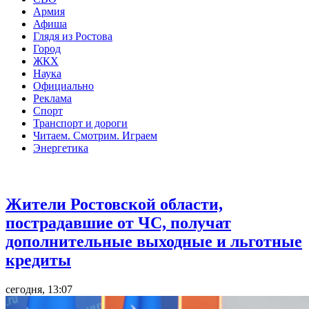
Армия
Афиша
Глядя из Ростова
Город
ЖКХ
Наука
Официально
Реклама
Спорт
Транспорт и дороги
Читаем. Смотрим. Играем
Энергетика
Общество
Жители Ростовской области,
пострадавшие от ЧС, получат
дополнительные выходные и льготные
кредиты
сегодня, 13:07