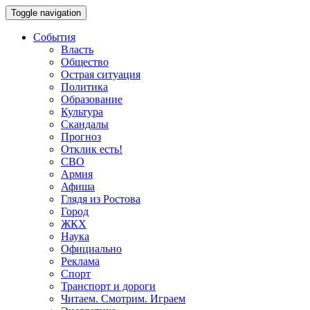
Toggle navigation
События
Власть
Общество
Острая ситуация
Политика
Образование
Культура
Скандалы
Прогноз
Отклик есть!
СВО
Армия
Афиша
Глядя из Ростова
Город
ЖКХ
Наука
Официально
Реклама
Спорт
Транспорт и дороги
Читаем. Смотрим. Играем