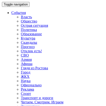
Toggle navigation
События
Власть
Общество
Острая ситуация
Политика
Образование
Культура
Скандалы
Прогноз
Отклик есть!
СВО
Армия
Афиша
Глядя из Ростова
Город
ЖКХ
Наука
Официально
Реклама
Спорт
Транспорт и дороги
Читаем. Смотрим. Играем