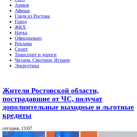
Армия
Афиша
Глядя из Ростова
Город
ЖКХ
Наука
Официально
Реклама
Спорт
Транспорт и дороги
Читаем. Смотрим. Играем
Энергетика
Общество
Жители Ростовской области,
пострадавшие от ЧС, получат
дополнительные выходные и льготные
кредиты
сегодня, 13:07