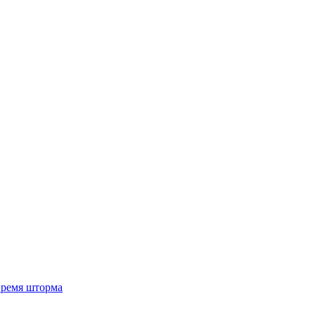
 время шторма