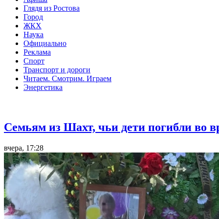
Глядя из Ростова
Город
ЖКХ
Наука
Официально
Реклама
Спорт
Транспорт и дороги
Читаем. Смотрим. Играем
Энергетика
Общество
Семьям из Шахт, чьи дети погибли во 
вчера, 17:28