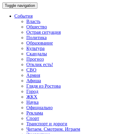
Toggle navigation
События
Власть
Общество
Острая ситуация
Политика
Образование
Культура
Скандалы
Прогноз
Отклик есть!
СВО
Армия
Афиша
Глядя из Ростова
Город
ЖКХ
Наука
Официально
Реклама
Спорт
Транспорт и дороги
Читаем. Смотрим. Играем