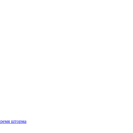
 время шторма