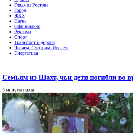
Глядя из Ростова
Город
ЖКХ
Наука
Официально
Реклама
Спорт
Транспорт и дороги
Читаем. Смотрим. Играем
Энергетика
Общество
Семьям из Шахт, чьи дети погибли во 
3 минуты назад