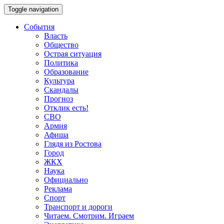
Toggle navigation
События
Власть
Общество
Острая ситуация
Политика
Образование
Культура
Скандалы
Прогноз
Отклик есть!
СВО
Армия
Афиша
Глядя из Ростова
Город
ЖКХ
Наука
Официально
Реклама
Спорт
Транспорт и дороги
Читаем. Смотрим. Играем