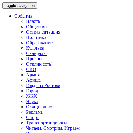
Toggle navigation
События
Власть
Общество
Острая ситуация
Политика
Образование
Культура
Скандалы
Прогноз
Отклик есть!
СВО
Армия
Афиша
Глядя из Ростова
Город
ЖКХ
Наука
Официально
Реклама
Спорт
Транспорт и дороги
Читаем. Смотрим. Играем