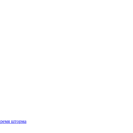
 время шторма