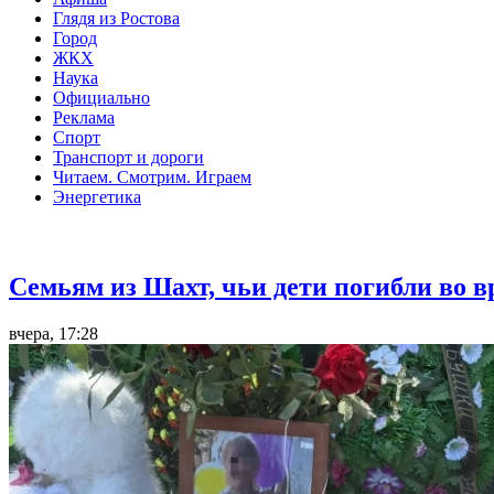
Глядя из Ростова
Город
ЖКХ
Наука
Официально
Реклама
Спорт
Транспорт и дороги
Читаем. Смотрим. Играем
Энергетика
Общество
Семьям из Шахт, чьи дети погибли во 
вчера, 17:28