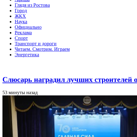
Глядя из Ростова
Город
ЖКХ
Наука
Официально
Реклама
Спорт
Транспорт и дороги
Читаем. Смотрим. Играем
Энергетика
Общество
Слюсарь наградил лучших строителей о
53 минуты назад