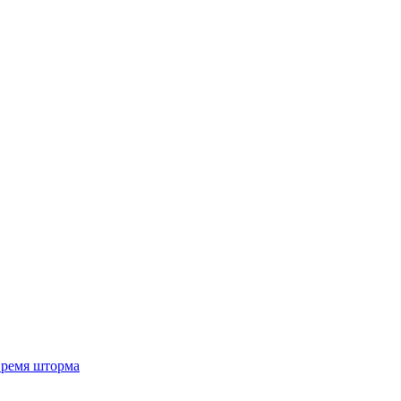
 время шторма