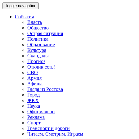
Toggle navigation
События
Власть
Общество
Острая ситуация
Политика
Образование
Культура
Скандалы
Прогноз
Отклик есть!
СВО
Армия
Афиша
Глядя из Ростова
Город
ЖКХ
Наука
Официально
Реклама
Спорт
Транспорт и дороги
Читаем. Смотрим. Играем