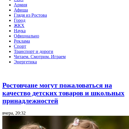
Армия
Афиша
Глядя из Ростова
Город
ЖКХ
Наука
Официально
Реклама
Спорт
Транспорт и дороги
Читаем. Смотрим. Играем
Энергетика
Общество
Ростовчане могут пожаловаться на
качество детских товаров и школьных
принадлежностей
вчера, 20:32