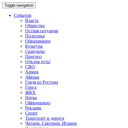
Toggle navigation
События
Власть
Общество
Острая ситуация
Политика
Образование
Культура
Скандалы
Прогноз
Отклик есть!
СВО
Армия
Афиша
Глядя из Ростова
Город
ЖКХ
Наука
Официально
Реклама
Спорт
Транспорт и дороги
Читаем. Смотрим. Играем