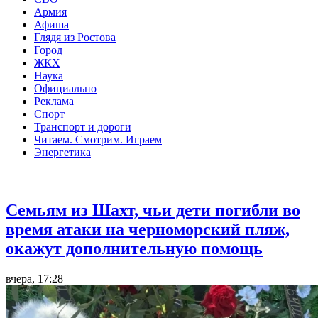
Армия
Афиша
Глядя из Ростова
Город
ЖКХ
Наука
Официально
Реклама
Спорт
Транспорт и дороги
Читаем. Смотрим. Играем
Энергетика
Общество
Семьям из Шахт, чьи дети погибли во
время атаки на черноморский пляж,
окажут дополнительную помощь
вчера, 17:28