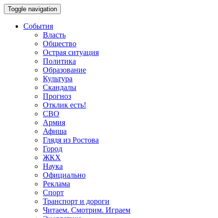
Toggle navigation
События
Власть
Общество
Острая ситуация
Политика
Образование
Культура
Скандалы
Прогноз
Отклик есть!
СВО
Армия
Афиша
Глядя из Ростова
Город
ЖКХ
Наука
Официально
Реклама
Спорт
Транспорт и дороги
Читаем. Смотрим. Играем