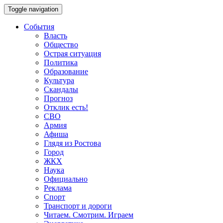
Toggle navigation
События
Власть
Общество
Острая ситуация
Политика
Образование
Культура
Скандалы
Прогноз
Отклик есть!
СВО
Армия
Афиша
Глядя из Ростова
Город
ЖКХ
Наука
Официально
Реклама
Спорт
Транспорт и дороги
Читаем. Смотрим. Играем