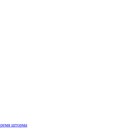
 время шторма