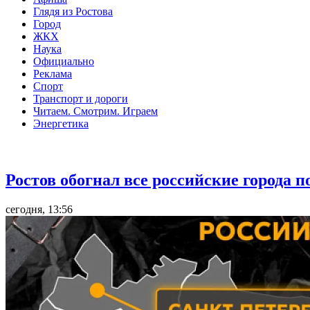
Глядя из Ростова
Город
ЖКХ
Наука
Официально
Реклама
Спорт
Транспорт и дороги
Читаем. Смотрим. Играем
Энергетика
Общество
Ростов обогнал все российские города 
сегодня, 13:56