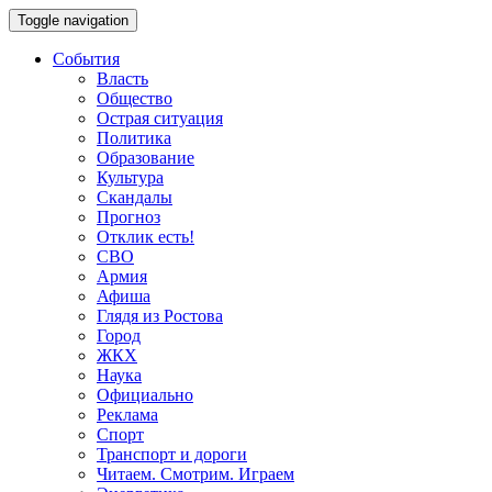
Toggle navigation
События
Власть
Общество
Острая ситуация
Политика
Образование
Культура
Скандалы
Прогноз
Отклик есть!
СВО
Армия
Афиша
Глядя из Ростова
Город
ЖКХ
Наука
Официально
Реклама
Спорт
Транспорт и дороги
Читаем. Смотрим. Играем