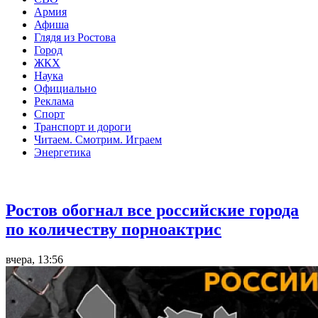
Армия
Афиша
Глядя из Ростова
Город
ЖКХ
Наука
Официально
Реклама
Спорт
Транспорт и дороги
Читаем. Смотрим. Играем
Энергетика
Общество
Ростов обогнал все российские города
по количеству порноактрис
вчера, 13:56