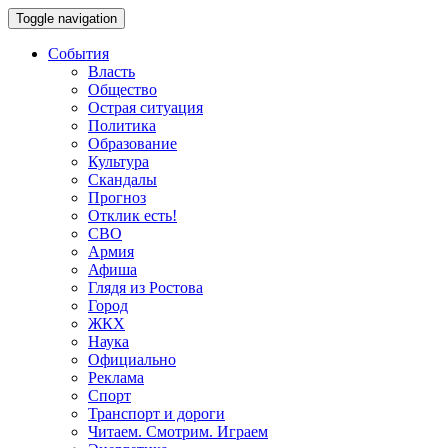
Toggle navigation
События
Власть
Общество
Острая ситуация
Политика
Образование
Культура
Скандалы
Прогноз
Отклик есть!
СВО
Армия
Афиша
Глядя из Ростова
Город
ЖКХ
Наука
Официально
Реклама
Спорт
Транспорт и дороги
Читаем. Смотрим. Играем