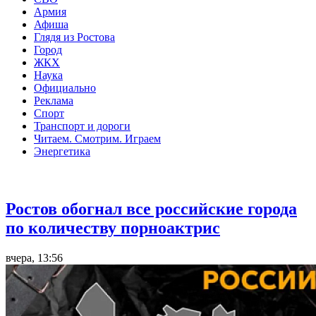
Армия
Афиша
Глядя из Ростова
Город
ЖКХ
Наука
Официально
Реклама
Спорт
Транспорт и дороги
Читаем. Смотрим. Играем
Энергетика
Общество
Ростов обогнал все российские города
по количеству порноактрис
вчера, 13:56