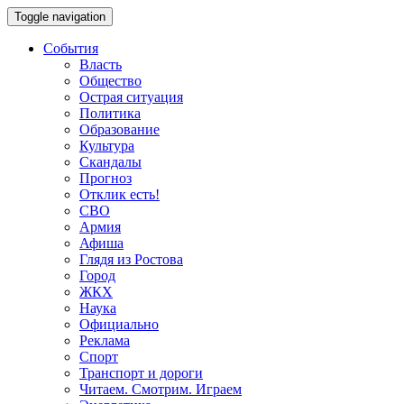
Toggle navigation
События
Власть
Общество
Острая ситуация
Политика
Образование
Культура
Скандалы
Прогноз
Отклик есть!
СВО
Армия
Афиша
Глядя из Ростова
Город
ЖКХ
Наука
Официально
Реклама
Спорт
Транспорт и дороги
Читаем. Смотрим. Играем