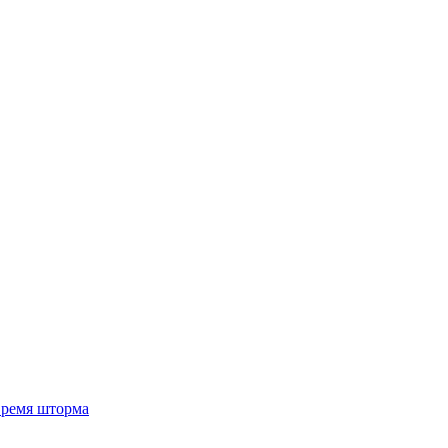
 время шторма