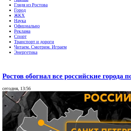
Глядя из Ростова
Город
ЖКХ
Наука
Официально
Реклама
Спорт
Транспорт и дороги
Читаем. Смотрим. Играем
Энергетика
Общество
Ростов обогнал все российские города 
сегодня, 13:56