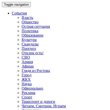
Toggle navigation
События
Власть
Общество
Острая ситуация
Политика
Образование
Культура
Скандалы
Прогноз
Отклик есть!
СВО
Армия
Афиша
Глядя из Ростова
Город
ЖКХ
Наука
Официально
Реклама
Спорт
Транспорт и дороги
Читаем. Смотрим. Играем