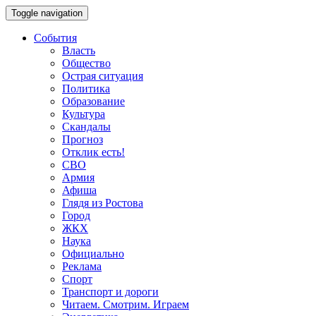
Toggle navigation
События
Власть
Общество
Острая ситуация
Политика
Образование
Культура
Скандалы
Прогноз
Отклик есть!
СВО
Армия
Афиша
Глядя из Ростова
Город
ЖКХ
Наука
Официально
Реклама
Спорт
Транспорт и дороги
Читаем. Смотрим. Играем