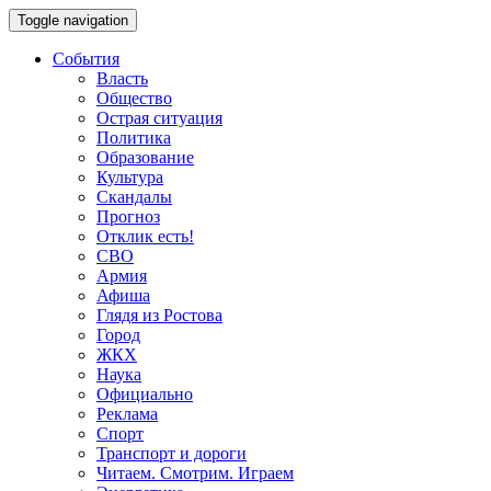
Toggle navigation
События
Власть
Общество
Острая ситуация
Политика
Образование
Культура
Скандалы
Прогноз
Отклик есть!
СВО
Армия
Афиша
Глядя из Ростова
Город
ЖКХ
Наука
Официально
Реклама
Спорт
Транспорт и дороги
Читаем. Смотрим. Играем