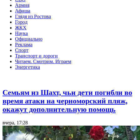
Армия
Афиша
Глядя из Ростова
Город
ЖКХ
Наука
Официально
Реклама
Спорт
Транспорт и дороги
Читаем. Смотрим. Играем
Энергетика
Общество
Семьям из Шахт, чьи дети погибли во
время атаки на черноморский пляж,
окажут дополнительную помощь
вчера, 17:28