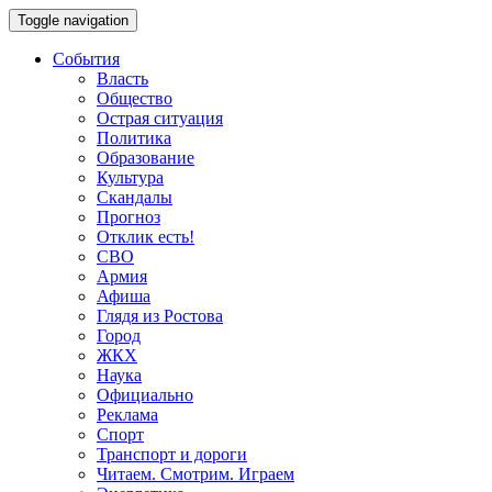
Toggle navigation
События
Власть
Общество
Острая ситуация
Политика
Образование
Культура
Скандалы
Прогноз
Отклик есть!
СВО
Армия
Афиша
Глядя из Ростова
Город
ЖКХ
Наука
Официально
Реклама
Спорт
Транспорт и дороги
Читаем. Смотрим. Играем