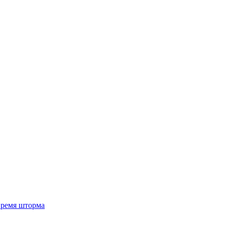
 время шторма