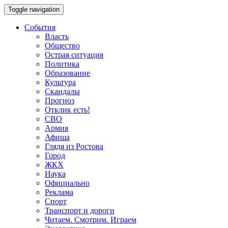
Toggle navigation
События
Власть
Общество
Острая ситуация
Политика
Образование
Культура
Скандалы
Прогноз
Отклик есть!
СВО
Армия
Афиша
Глядя из Ростова
Город
ЖКХ
Наука
Официально
Реклама
Спорт
Транспорт и дороги
Читаем. Смотрим. Играем