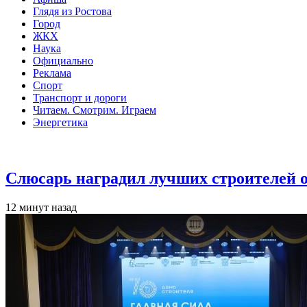
Глядя из Ростова
Город
ЖКХ
Наука
Официально
Реклама
Спорт
Транспорт и дороги
Читаем. Смотрим. Играем
Энергетика
Общество
Слюсарь наградил лучших строителей о
12 минут назад