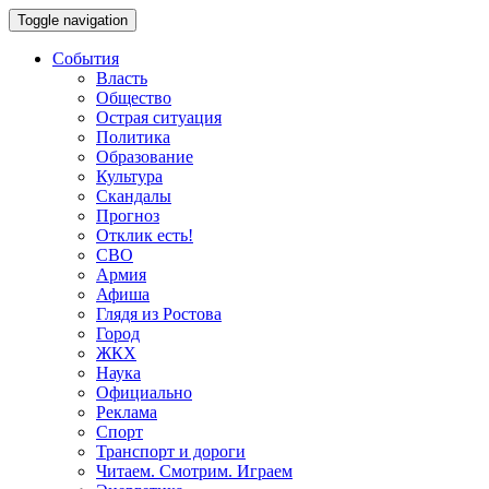
Toggle navigation
События
Власть
Общество
Острая ситуация
Политика
Образование
Культура
Скандалы
Прогноз
Отклик есть!
СВО
Армия
Афиша
Глядя из Ростова
Город
ЖКХ
Наука
Официально
Реклама
Спорт
Транспорт и дороги
Читаем. Смотрим. Играем