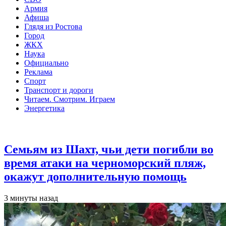
Армия
Афиша
Глядя из Ростова
Город
ЖКХ
Наука
Официально
Реклама
Спорт
Транспорт и дороги
Читаем. Смотрим. Играем
Энергетика
Общество
Семьям из Шахт, чьи дети погибли во
время атаки на черноморский пляж,
окажут дополнительную помощь
3 минуты назад