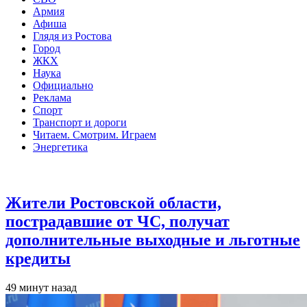
Армия
Афиша
Глядя из Ростова
Город
ЖКХ
Наука
Официально
Реклама
Спорт
Транспорт и дороги
Читаем. Смотрим. Играем
Энергетика
Общество
Жители Ростовской области,
пострадавшие от ЧС, получат
дополнительные выходные и льготные
кредиты
49 минут назад