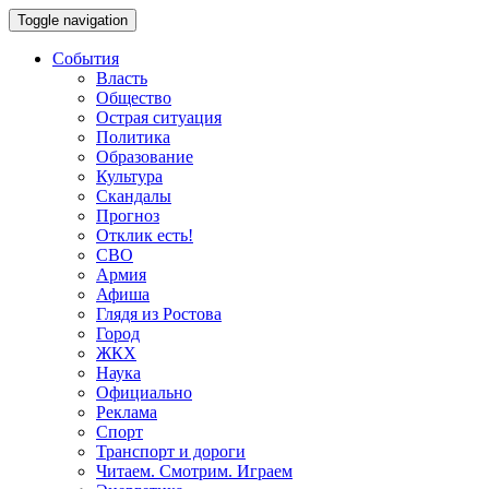
Toggle navigation
События
Власть
Общество
Острая ситуация
Политика
Образование
Культура
Скандалы
Прогноз
Отклик есть!
СВО
Армия
Афиша
Глядя из Ростова
Город
ЖКХ
Наука
Официально
Реклама
Спорт
Транспорт и дороги
Читаем. Смотрим. Играем